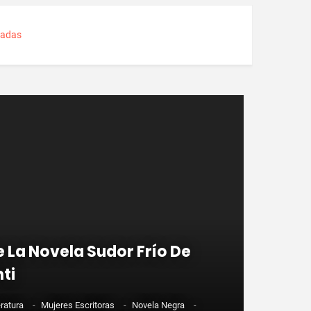
radas
 La Novela Sudor Frío De
ti
eratura
-
Mujeres Escritoras
-
Novela Negra
-