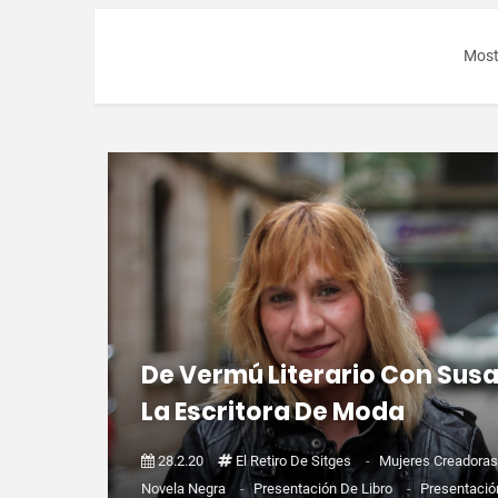
Most
De Vermú Literario Con Sus
La Escritora De Moda
28.2.20
El Retiro De Sitges
-
Mujeres Creadora
Novela Negra
-
Presentación De Libro
-
Presentació