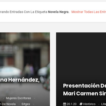
rando Entradas Con La Etiqueta
Novela Negra
.
Mostrar Todas Las Ent
ana Hernández,
Presentación De
Mari Carmen Sin
s
-
Mujeres Escritoras
-
n De Novela
-
Sitges
-
20.1.20
Histórico
-
Lit