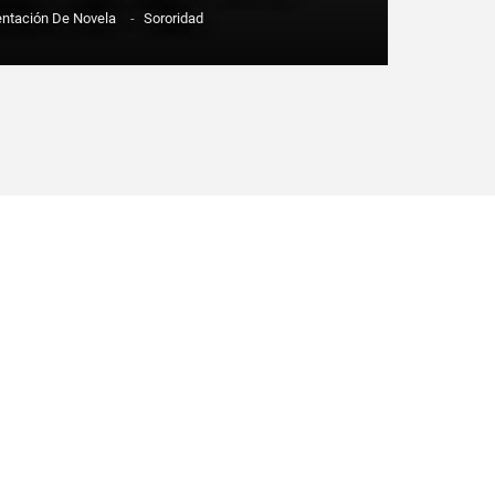
entación De Novela
-
Sororidad